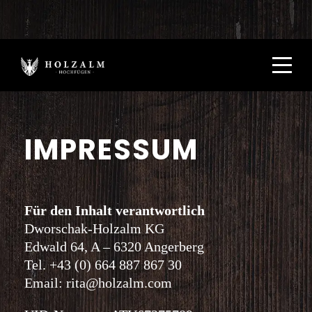
Wir bedanken uns bei allen Gästen, Freunden und Teamkollegen für
die tolle Wintersaison und starten ab sofort in die Sommerpause.
IMPRESSUM
Für den Inhalt verantwortlich
Dworschak-Holzalm KG
Edwald 64, A – 6320 Angerberg
Tel. +43 (0) 664 887 867 30
Email: rita@holzalm.com