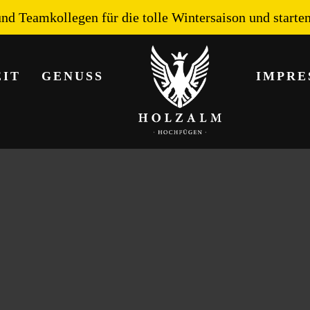
nd Teamkollegen für die tolle Wintersaison und starte
EIT
GENUSS
IMPRE